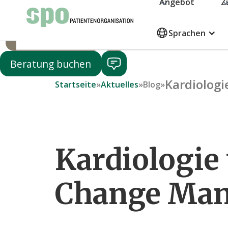
Angebot
Z
Jetzt spenden
Sprachen
Mitglied werden
Beratung buchen
Kardiologi
Startseite
»
Aktuelles
»
Blog
»
Kardiologie
Change Man