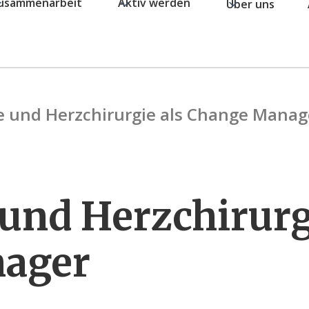
usammenarbeit
Aktiv werden
Über uns
e und Herzchirurgie als Change Manag
 und Herzchirurg
ager