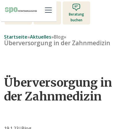
Mitglied
Beratung
Jetzt spenden
werden
buchen
Startseite
»
Aktuelles
»
Blog
»
Überversorgung in der Zahnmedizin
Überversorgung in
der Zahnmedizin
19.1.23
|
Blog