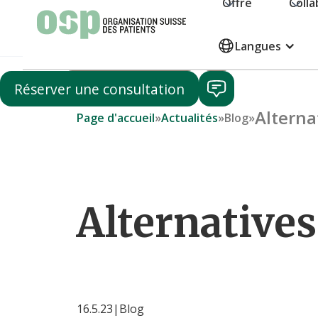
Offre
Colla
Faire un don
Langues
Devenir membre
Réserver une consultation
Alterna
Page d'accueil
»
Actualités
»
Blog
»
Alternatives
16.5.23
|
Blog