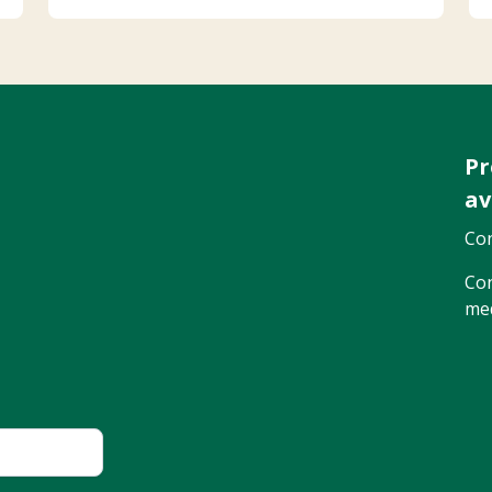
Pr
av
Con
Con
me