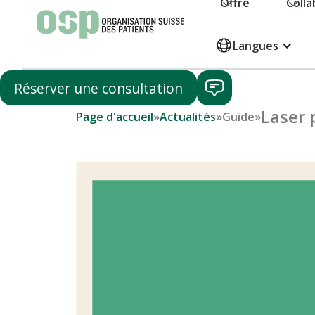
Offre
Colla
Faire un don
Langues
Devenir membre
Réserver une consultation
Laser 
Page d'accueil
»
Actualités
»
Guide
»